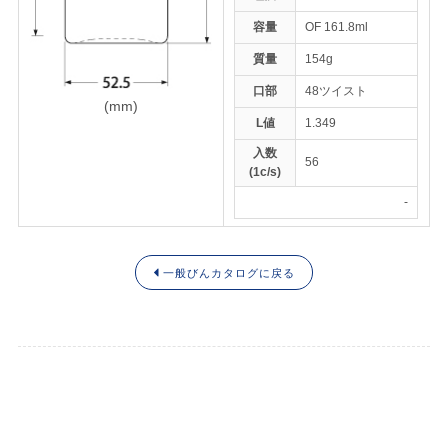
容量
OF 161.8ml
質量
154g
トップページ
口部
48ツイスト
(mm)
ENGLISH
L値
1.349
入数
56
(1c/s)
-
一般びんカタログに戻る