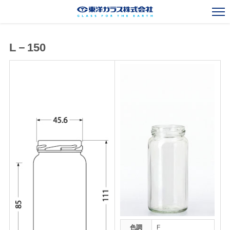
L－150
一般びんカタログ
Standard Bottles Catalogue
ガラスびん事業
Glass Container Business
新規事業
New Business
海外事業
Overseas Operations
会社案内
Corporate Outline
お知らせ
News
採用情報
Recruit
お問い合わせ
Contact
色調
F