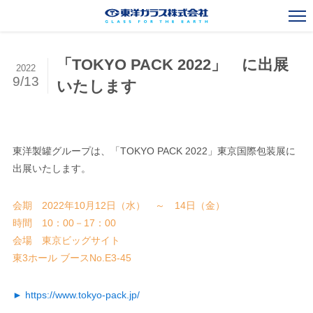
「TOKYO PACK 2022」 に出展
2022
一般びんカタログ
Standard Bottles Catalogue
9/13
いたします
ガラスびん事業
Glass Container Business
新規事業
New Business
東洋製罐グループは、「TOKYO PACK 2022」東京国際包装展に
出展いたします。
海外事業
Overseas Operations
会期 2022年10月12日（水） ～ 14日（金）
会社案内
Corporate Outline
時間 10：00－17：00
お知らせ
会場 東京ビッグサイト
News
東3ホール ブースNo.E3-45
採用情報
Recruit
► https://www.tokyo-pack.jp/
お問い合わせ
Contact