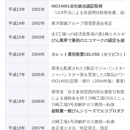
ISO14001全社統合認証取得
平成13年
2001年
「LCA手法による容器間比較報告書」改
平成14年
2002年
東洋製罐グループ環境委員会発足
全3工場への経済産業省の第1種エネルギ
平成15年
2003年
びん業界で最初のエコマークの認定を超軽
平成16年
2004年
カレット選別装置CELVSS（セリビス）
環境も配慮された2製品でジャパンスター
平成17年
2005年
ジャパンスター賞を受賞した2製品がワー
ISO14001定期・移行（2004年版）審査に
環境省「自主参加型国内排出量取引制度」
による補助金を得て川崎工場CGSリニュー
平成18年
2006年
川崎工場3号溶解炉ガス燃焼へ転換
超軽量一般びんシリーズでエコプロダクツ
川崎工場1号溶解炉ガス燃焼へ転換
平成19年
2007年
改正省エネ法「特定荷主」指定