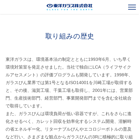
一般びんカタログ
Standard Bottles Catalogue
取り組みの歴史
ガラスびん事業
Glass Container Business
東洋ガラスは、環境基本法の制定とともに1993年6月、いち早く
新規事業
New Business
環境対策室を発足させました。当社で独自にLCA（ライフサイク
ルアセスメント）の評価プログラムも開発しています。1998年、
海外事業
Overseas Operations
ガラスびん業界では第1号となるISO14001を川崎工場が取得する
と、その後、滋賀工場、千葉工場も取得し、2001年には、営業部
会社案内
Corporate Outline
門、生産技術部門、経営部門、事業開発部門までを含む全社統合
で取得しています。
お知らせ
News
また、ガラスびんは環境負荷が低い容器ですが、これをさらに進
採用情報
化させるべく、カレット回収を効率化するシステム開発、溶解時
Recruit
の省エネルギー化、リターナブルびんやエコロジーボトルの普及
お問い合わせ
など行い、さまざまな観点からガラスびんの3Rに積極的に取り組
Contact