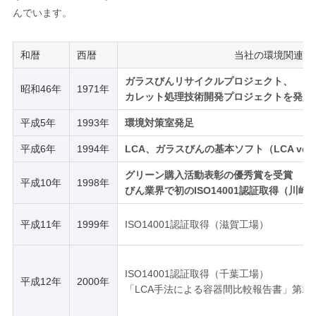
んでいます。
トップページ
和暦
西暦
当社の環境関連取
ENGLISH
ガラスびんリサイクルプロジェクト、
昭和46年
1971年
カレット処理技術開発プロジェクトを発足
平成5年
1993年
環境対策室発足
平成6年
1994年
LCA、ガラスびんの基本ソフト（LCA ver
グリーン購入活動表彰の優秀賞を受賞
平成10年
1998年
びん業界で初のISO14001認証取得（川崎
平成11年
1999年
ISO14001認証取得（滋賀工場）
ISO14001認証取得（千葉工場）
平成12年
2000年
「LCA手法による容器間比較報告書」第1