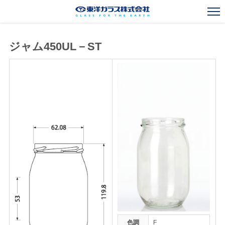
ジャム450UL－ST
一般びんカタログ
Standard Bottles Catalogue
ガラスびん事業
Glass Container Business
新規事業
New Business
海外事業
Overseas Operations
会社案内
Corporate Outline
お知らせ
News
採用情報
Recruit
お問い合わせ
Contact
色調
F