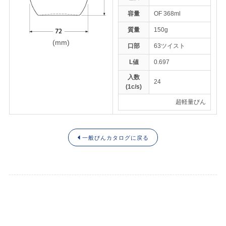
容量
OF 368ml
質量
150g
トップページ
(mm)
口部
63ツイスト
ENGLISH
L値
0.697
入数
24
(1c/s)
超軽量びん
一般びんカタログに戻る