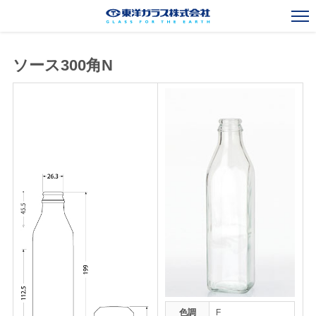
ソース300角N
一般びんカタログ
Standard Bottles Catalogue
ガラスびん事業
Glass Container Business
新規事業
New Business
海外事業
Overseas Operations
会社案内
Corporate Outline
お知らせ
News
採用情報
Recruit
お問い合わせ
Contact
色調
F