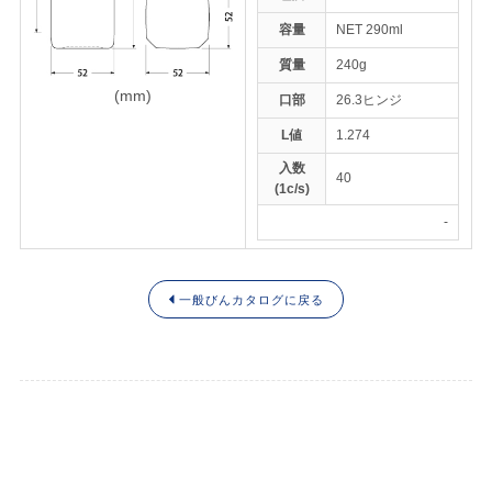
容量
NET 290ml
質量
240g
トップページ
(mm)
口部
26.3ヒンジ
ENGLISH
L値
1.274
入数
40
(1c/s)
-
一般びんカタログに戻る