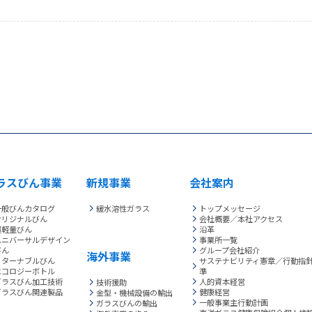
ラスびん事業
新規事業
会社案内
一般びんカタログ
緩水溶性ガラス
トップメッセージ
オリジナルびん
会社概要／本社アクセス
超軽量びん
沿革
ユニバーサルデザイン
事業所一覧
びん
グループ会社紹介
海外事業
リターナブルびん
サステナビリティ憲章／行動指
エコロジーボトル
準
ガラスびん加工技術
人的資本経営
技術援助
ガラスびん関連製品
健康経営
金型・機械設備の輸出
一般事業主行動計画
ガラスびんの輸出