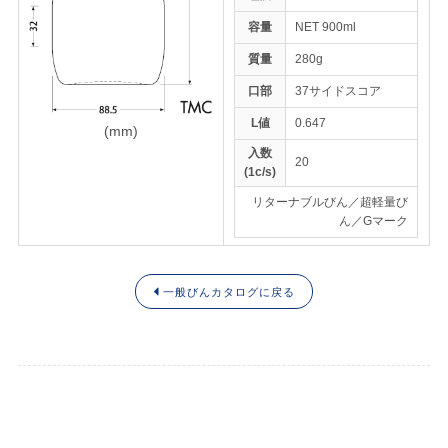
容量
NET 900ml
質量
280g
トップページ
口部
37サイドスコア
ENGLISH
L値
0.647
(mm)
入数
20
(1c/s)
リターナブルびん／超軽量び
ん／Gマーク
一般びんカタログに戻る