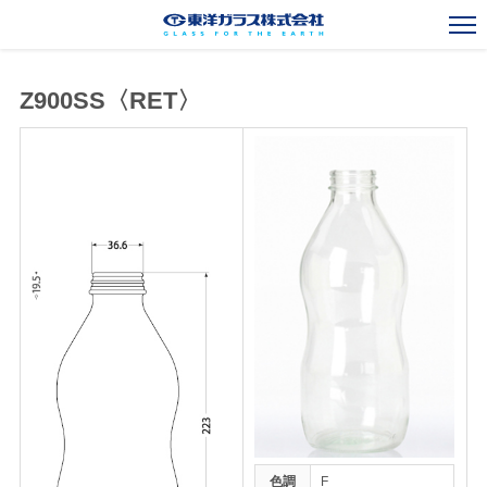
Z900SS〈RET〉
一般びんカタログ
Standard Bottles Catalogue
ガラスびん事業
Glass Container Business
新規事業
New Business
海外事業
Overseas Operations
会社案内
Corporate Outline
お知らせ
News
採用情報
Recruit
お問い合わせ
Contact
色調
F