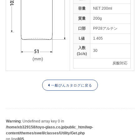
容量
NET 200ml
質量
200g
トップページ
口部
PP28アルテン
ENGLISH
L値
1.405
入数
30
(1c/s)
(mm)
炭酸対応
一般びんカタログに戻る
Warning
: Undefined array key 0 in
/home/xb329158/toyo-glass.co.jp/public_html/wp-
content/themes/swell/classes/Utility/Get.php
on line
805