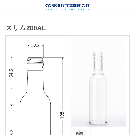
スリム200AL
一般びんカタログ
Standard Bottles Catalogue
ガラスびん事業
Glass Container Business
新規事業
New Business
海外事業
Overseas Operations
会社案内
Corporate Outline
お知らせ
News
採用情報
Recruit
お問い合わせ
Contact
色調
F