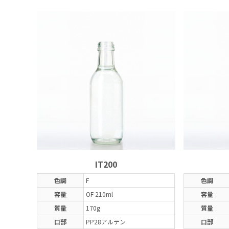
IT200
色調
F
色調
容量
OF 210ml
容量
質量
170g
質量
口部
PP28アルテン
口部