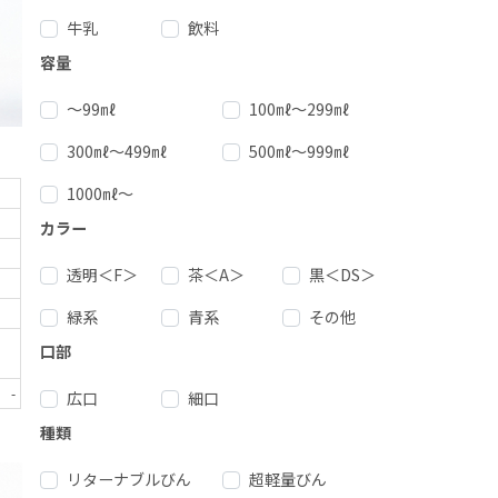
牛乳
飲料
容量
～99㎖
100㎖～299㎖
300㎖～499㎖
500㎖～999㎖
1000㎖～
カラー
透明＜F＞
茶＜A＞
黒＜DS＞
緑系
青系
その他
口部
-
広口
細口
種類
リターナブルびん
超軽量びん