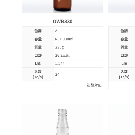
OWB330
色調
A
色調
容量
NET 330ml
容量
質量
235g
質量
口部
26.3王冠
口部
L値
1.144
L値
入数
入数
24
(1c/s)
(1c/s)
炭酸対応