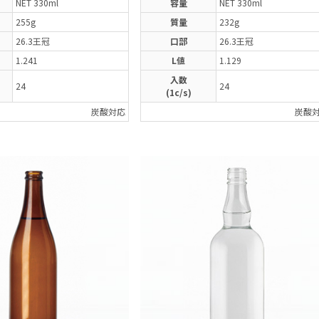
NET 330ml
容量
NET 330ml
255g
質量
232g
26.3王冠
口部
26.3王冠
1.241
L値
1.129
入数
24
24
(1c/s)
炭酸対応
炭酸