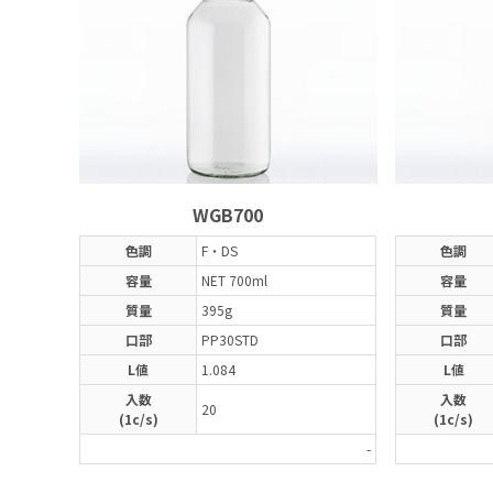
WGB700
色調
F・DS
色調
容量
NET 700ml
容量
質量
395g
質量
口部
PP30STD
口部
L値
1.084
L値
入数
入数
20
(1c/s)
(1c/s)
-