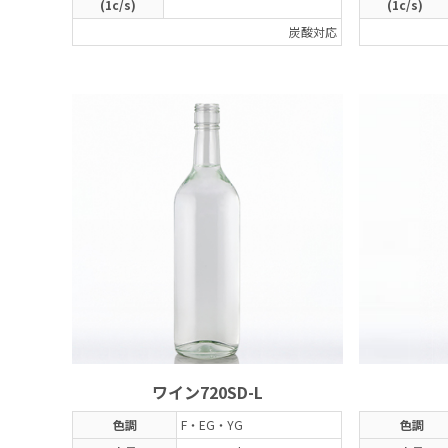
(1c/s)
(1c/s)
炭酸対応
ワイン720SD-L
色調
F・EG・YG
色調