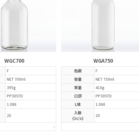
WGC700
WGA750
F
色調
F
NET 700ml
容量
NET 750ml
395g
質量
410g
PP30STD
口部
PP30STD
1.086
L値
1.068
入数
20
20
(1c/s)
-