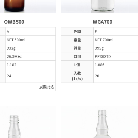
OWB500
WGA700
A
色調
F
NET 500ml
容量
NET 700ml
333g
質量
395g
26.3王冠
口部
PP30STD
1.182
L値
1.086
入数
24
20
(1c/s)
炭酸対応