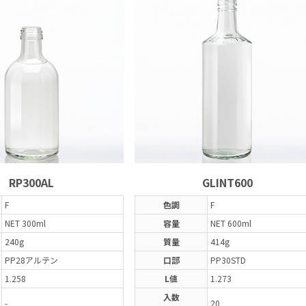
RP300AL
GLINT600
F
色調
F
NET 300ml
容量
NET 600ml
240g
質量
414g
PP28アルテン
口部
PP30STD
1.258
L値
1.273
入数
-
20