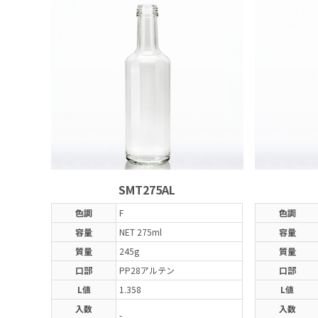
SMT275AL
色調
F
色調
容量
NET 275ml
容量
質量
245g
質量
口部
PP28アルテン
口部
L値
1.358
L値
入数
入数
-