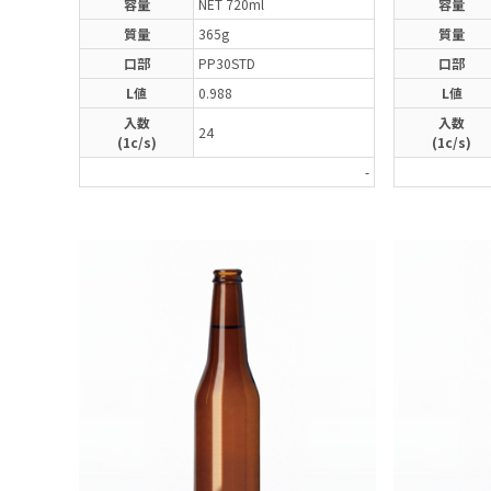
容量
NET 720ml
容量
質量
365g
質量
口部
PP30STD
口部
L値
0.988
L値
入数
入数
24
(1c/s)
(1c/s)
-