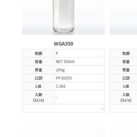
WGA350
色調
F
色調
容量
NET 350ml
容量
質量
290g
質量
口部
PP30STD
口部
L値
1.360
L値
入数
入数
-
(1c/s)
(1c/s)
-