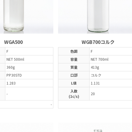
WGA500
WGB700コルク
F
色調
F
NET 500ml
容量
NET 700ml
360g
質量
413g
PP30STD
口部
コルク
1.283
L値
1.131
入数
-
20
(1c/s)
-