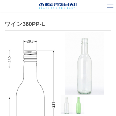
ワイン360PP-L
一般びんカタログ
Standard Bottles Catalogue
ガラスびん事業
Glass Container Business
新規事業
New Business
海外事業
Overseas Operations
会社案内
Corporate Outline
お知らせ
News
採用情報
Recruit
お問い合わせ
Contact