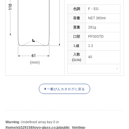
色調
F・EG
容量
NET 360ml
トップページ
質量
281g
ENGLISH
口部
PP30STD
L値
1.3
入数
40
(1c/s)
(mm)
-
一般びんカタログに戻る
Warning
: Undefined array key 0 in
/home/xb329158/toyo-glass.co.jp/public_html/wp-