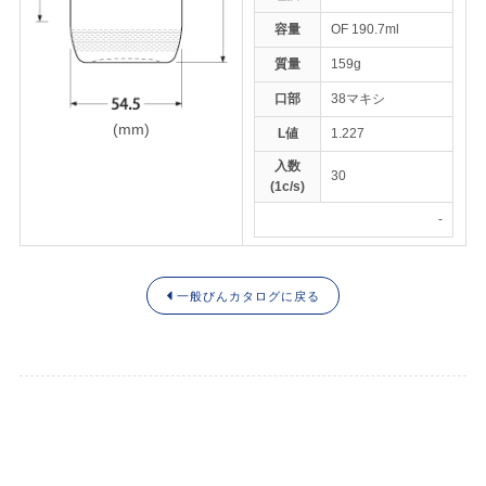
容量
OF 190.7ml
質量
159g
トップページ
口部
38マキシ
ENGLISH
(mm)
L値
1.227
入数
30
(1c/s)
-
一般びんカタログに戻る