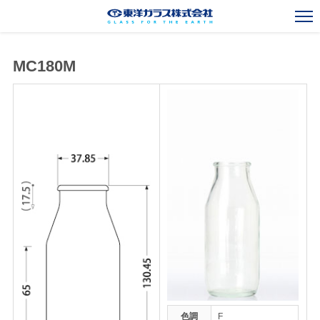
MC180M
一般びんカタログ
Standard Bottles Catalogue
ガラスびん事業
Glass Container Business
新規事業
New Business
海外事業
Overseas Operations
会社案内
Corporate Outline
お知らせ
News
採用情報
Recruit
お問い合わせ
Contact
色調
F